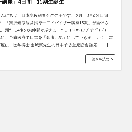
ー講座」4日間 15期生誕生
こんにちは、日本免疫研究会の西子です。 2月、3月の4日間
で、「実践健康経営指導士アドバイザー講座15期」が開催さ
、新たに4名のお仲間が増えました。 (*≧∀≦)ノﾉﾞ☆ﾊﾟﾁﾊﾟﾁ 一
緒に、予防医療で日本を「健康元気」にしていきましょう！ 本
講座は、医学博士 金城実先生の日本予防医療協会 認定「 […]
続きを読む